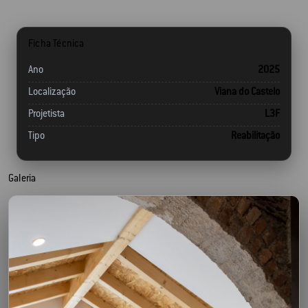
Ficha Técnica
Ano
2025
Localização
Viana do Castelo
Projetista
L3F
Tipo
Reabilitação
Galeria